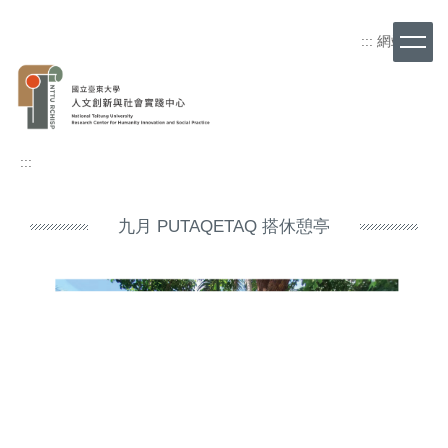
跳
到
:::
網站導覽
主
要
內
容
區
:::
九月 PUTAQETAQ 搭休憩亭