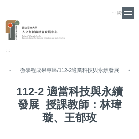
跳
到
:::
網站導覽
主
要
內
容
區
:::
微學程成果專區/112-2適當科技與永續發展
112-2 適當科技與永續
發展
授課教師：林瑋
璇、王郁玫