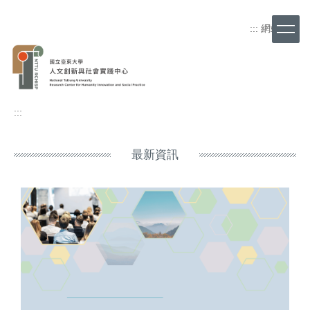
跳
到
:::
網站導覽
主
要
內
容
區
:::
最新資訊