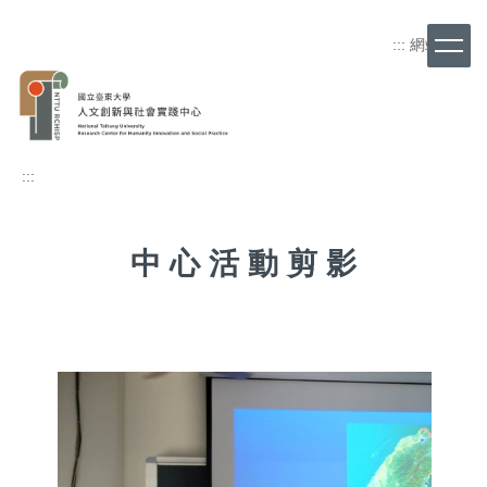
跳
到
:::
網站導覽
主
要
內
容
區
:::
中 心 活 動 剪 影