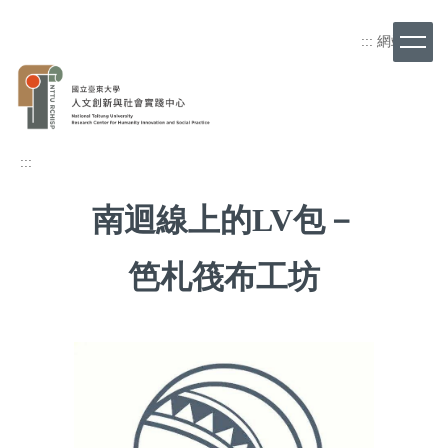
跳
到
:::
網站導覽
主
要
內
容
區
:::
南迴線上的LV包
－
笆札筏布工坊