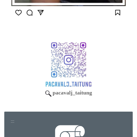
pacavalj_taitung
:::