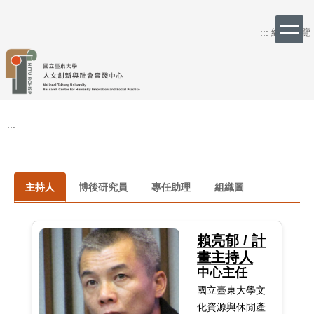
跳
到
:::
網站導覽
主
要
內
容
區
:::
主持人
博後研究員
專任助理
組織圖
賴亮郁 / 計
畫主持人
中心主任
國立臺東大學文
化資源與休閒產