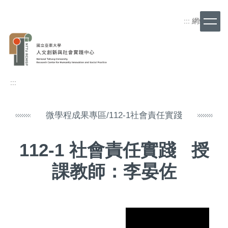
跳
到
:::
網站導覽
主
要
內
容
區
:::
微學程成果專區/112-1社會責任實踐
112-1 社會責任實踐 授
課教師：李晏佐