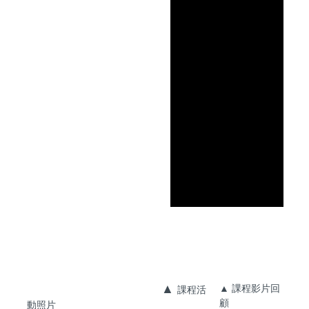
▲
▲ 課程影片回
課程活
顧
動照片