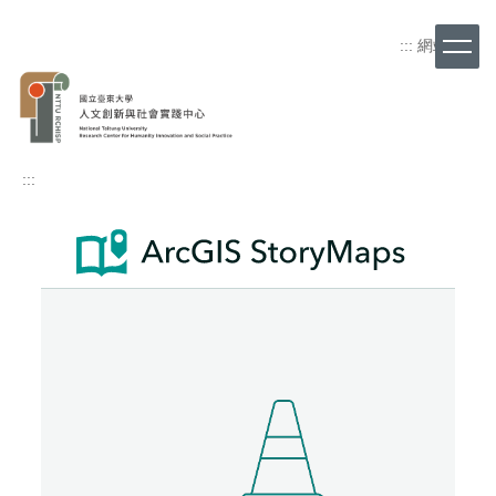
跳
到
:::
網站導覽
主
要
內
容
區
:::