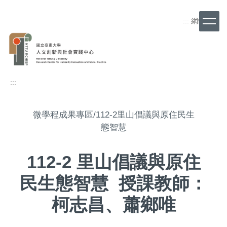
跳
到
:::
網站導覽
主
要
內
容
區
:::
微學程成果專區/112-2里山倡議與原住民生
態智慧
112-2 里山倡議與原住
民生態智慧 授課教師：
柯志昌、蕭鄉唯