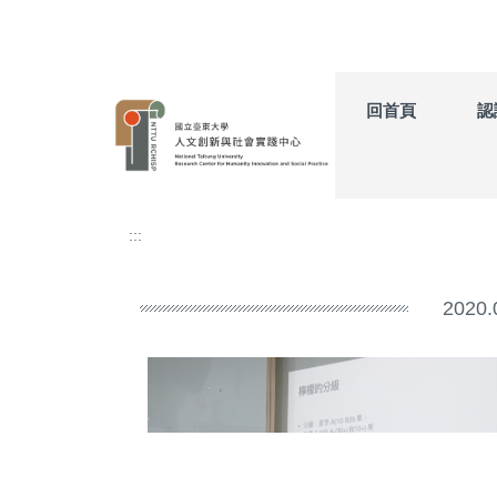
跳
到
主
要
內
回首頁
認
容
區
:::
202