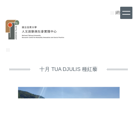
跳
到
:::
網站導覽
主
要
內
容
區
:::
十月 TUA DJULIS 種紅藜