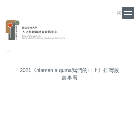
跳
到
:::
網站導覽
主
要
內
容
區
:::
2021《niamen a quma我們的山上》排灣族
農事曆