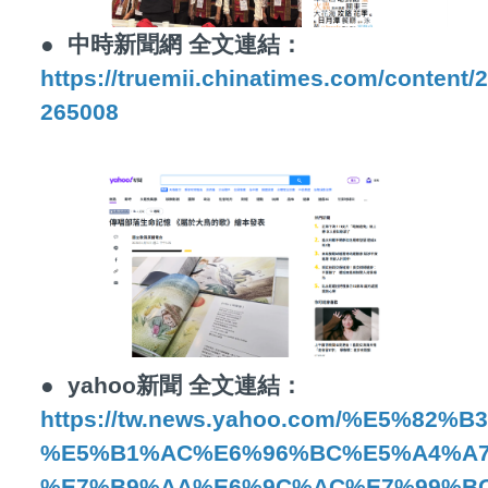
●
中時新聞網 全文連結：
https://truemii.chinatimes.com/content
265008
●
yahoo新聞 全文連結：
https://tw.news.yahoo.com/%E5
%E5%B1%AC%E6%96%BC%E5%A4%A7
%E7%B9%AA%E6%9C%AC%E7%99%BC