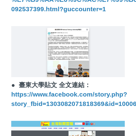
092537399.html?guccounter=1
●
臺東大學貼文 全文連結：
https://www.facebook.com/story.php?
story_fbid=1303082071818369&id=100