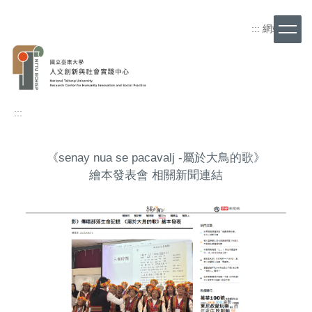
跳
到
:::
網站導覽
主
要
內
容
區
:::
《senay nua se pacavalj -屬於大鳥的歌》
繪本發表會 相關新聞連結