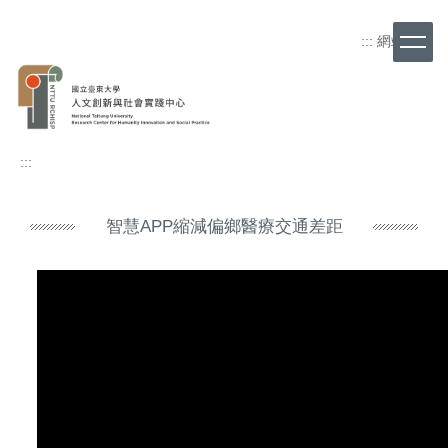
跳
到
:::
網站導覽
主
要
內
容
區
:::
智慧APP縮減偏鄉醫療交通差距