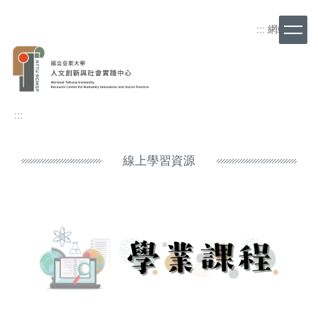
跳
到
:::
網站導覽
主
要
內
容
區
:::
線上學習資源